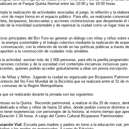
ealizará en el Parque Quinta Normal entre las 10:00 y las 18:00 horas.
pla la realización de actividades asociadas al juego, la reflexión y la elabor
vivir de mejor forma en el espacio público. Para ello, se realizarán conversat
leta, bicipaseos, biciescuelas y acciones cicloinclusivas que despertarán el i
ndo de la movilidad sustentable y de repensar la ciudad como un lugar más eq
ivos principales del Bici Foro es generar un diálogo con niñas y niños sobre e
 la energía sustentable y el trabajo colectivo mediante la realización de expe
conversación, con la intención de incidir en las políticas públicas a través d
 apunten a la construcción de ciudades más amables.
 la actividad asistan más de 1.000 personas, para ello la parrilla programáti
zaciones ciclistas y de la sociedad civil contempla iniciativas inclusivas para
escentes, quienes podrán acceder gratuitamente a ellas sin previa inscripción
o de Niñas y Niños: Jugando la ciudad es organizado por Bicipaseos Patrimon
contexto del 5to Foro Mundial de la Bicicleta que se realizará entre el 31 de 
tas comunas de la Región Metropolitana.
es
que se realizarán durante la jornada son las siguientes:
turas en la Quinta: Recorrido patrimonial, a realizar el día 20 de marzo, den
dedicado a niñas y niños de hasta 10 años, donde podrán conocer distintos e
o tener experiencias con personajes de la historia, al mismo tiempo que apr
 Duración 1:30 horas. A cargo del Centro Cultural Bicipaseos Patrimoniales.
cación Vial:
Escuela para madres y padres en torno a la educación vial, pr
tañen a los modos no motorizados. A cargo de Educleta.