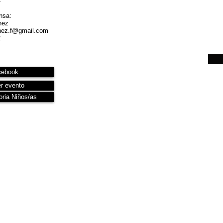
4
nsa:
nez
nez.f@gmail.com
2
cebook
r evento
ria Niños/as