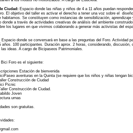
de Ciudad:
Espacio donde las niñas y niños de 4 a 11 años puedan responder
ro. El objetivo del taller es activar el derecho a tener una voz sobre el diseñ
e habitamos. Se constituyen como instancias de sensibilización, aprendizaje 
donde a través de actividades creativas de análisis del ambiente construido
bre los lugares en que vivimos colaborando a generar más activistas del espa
:
Espacio donde se conversará en base a las preguntas del Foro. Actividad pa
5 años. 100 participantes. Duración aprox. 2 horas, considerando, discusión, 
 las ideas. A cargo de Bicipaseos Patrimoniales.
Bici Foro es el siguiente:
scripciones Estación de bienvenida
iciPaseo aventuras en la Quinta (se requiere que los niños y niñas tengan bici
aller Construcción de Ciudad
ici Picnic
aller Construcción de Ciudad.
abildo Joven
ectura urnas
idades son gratuitas.
ividades:
a@gmail.com