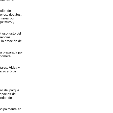
ación de
orios, debates,
nterés por
uitativo y
l uso justo del
riencias
e la creación de
ca preparada por
 primera
.
iales, Aldea y
marzo y 5 de
tro del parque
spacios del
enden de
incipalmente en