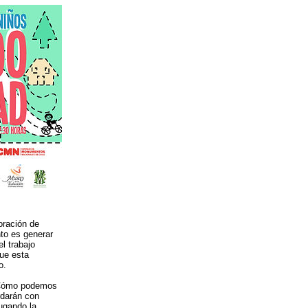
boración de
nto es generar
l trabajo
que esta
o.
 ¿Cómo podemos
rdarán con
ugando la