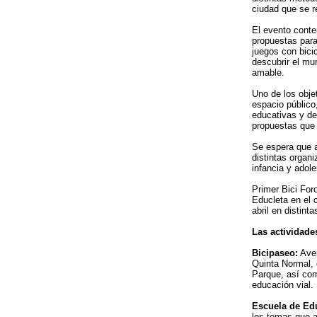
ciudad que se r
El evento contem
propuestas para 
juegos con bicic
descubrir el mu
amable.
Uno de los objet
espacio público,
educativas y de 
propuestas que
Se espera que a
distintas organi
infancia y adol
Primer Bici For
Educleta en el 
abril en distin
Las actividad
Bicipaseo:
Aven
Quinta Normal, 
Parque, así com
educación vial.
Escuela de Edu
los temas que a