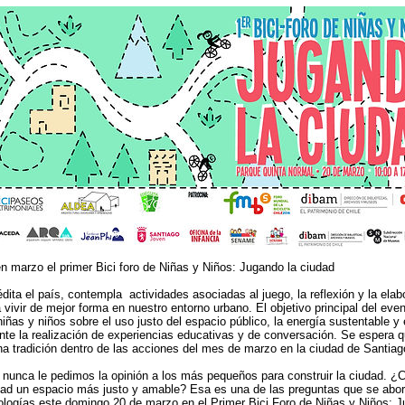
 en marzo el primer Bici foro de Niñas y Niños: Jugando la ciudad
édita el país, contempla actividades asociadas al juego, la reflexión y la ela
 vivir de mejor forma en nuestro entorno urbano. El objetivo principal del eve
iñas y niños sobre el uso justo del espacio público, la energía sustentable y e
nte la realización de experiencias educativas y de conversación. Se espera 
na tradición dentro de las acciones del mes de marzo en la ciudad de Santiag
 nunca le pedimos la opinión a los más pequeños para construir la ciudad.
dad un espacio más justo y amable? Esa es una de las preguntas que se abo
ologías este domingo 20 de marzo en el Primer Bici Foro de Niñas y Niños: J