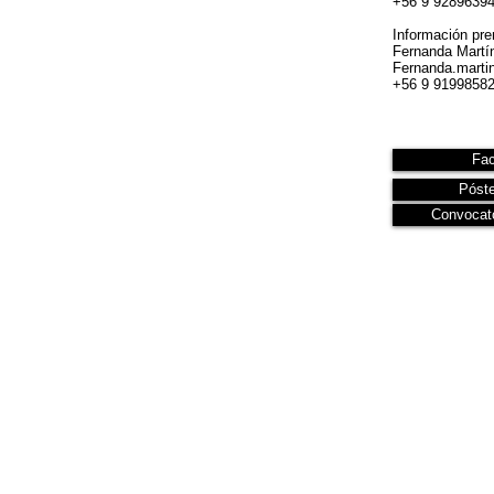
+56 9 9289639
Información pre
Fernanda Martí
Fernanda.marti
+56 9 9199858
Fa
Póste
Convocato