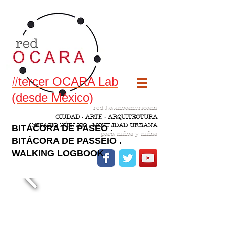
#tercer OCARA Lab
(desde México)
red Latinoamericana
CIUDAD · ARTE · ARQUITECTURA
ESPACIO PÚBLICO · MOVILIDAD URBANA
BITÁCORA DE PASEO .
para niños y niñas
BITÁCORA DE PASSEIO .
WALKING LOGBOOK