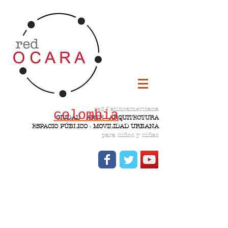
red Latinoamericana
colombia
CIUDAD · ARTE · ARQUITECTURA
ESPACIO PÚBLICO · MOVILIDAD URBANA
para niños y niñas