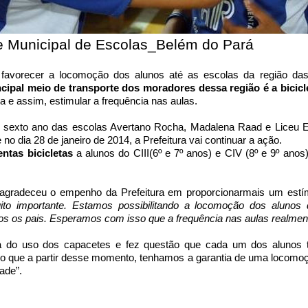
e Municipal de Escolas_Belém do Pará
ara favorecer a locomoção dos alunos até as escolas da região da
cipal meio de transporte dos moradores dessa região é a bicicl
a e assim, estimular a frequência nas aulas.
 sexto ano das escolas Avertano Rocha, Madalena Raad e Liceu 
 no dia 28 de janeiro de 2014, a Prefeitura vai continuar a ação.
entas bicicletas
a alunos do CIII(6º e 7º anos) e CIV (8º e 9º anos
 agradeceu o empenho da Prefeitura em proporcionarmais um estím
o importante. Estamos possibilitando a locomoção dos alunos
dos os pais. Esperamos com isso que a frequência nas aulas realme
cia do uso dos capacetes e fez questão que cada um dos alunos
o que a partir desse momento, tenhamos a garantia de uma locomo
ade”.