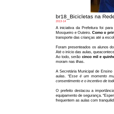
br18_Bicicletas na Red
2013-14
A iniciativa da Prefeitura foi p
Mosqueiro e Outeiro.
Como o prin
transporte das crianças até a escol
Foram presenteados os alunos do
Até o início das aulas, queacontece
Ao todo, serão
cinco mil e quinh
moram nas ilhas.
A Secretária Municipal de Ensino
aulas.
“Esse é um momento muit
consentimento e o incentivo de to
O prefeito destacou a importân
equipamento de segurança. “Esper
frequentem as aulas com tranquilid