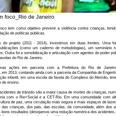
 foco_Rio de Janeiro
co tem como objetivo prevenir a violência contra crianças, ten
ação de políticas públicas.
os do projeto (2011 - 2014), investimos em duas frentes. Uma 
e: publicações (como um caderno de metodologias), um seminário 
es. Outra foi a sensibilização e articulação com agentes do poder púb
favelas do Rio de Janeiro.
umas ações em parceria com a Prefeitura do Rio de Janeiro,
 em 2013, contando ainda com a parceria da Companhia de Engenha
ipação infantil, em uma escola da favela do Complexo do Alemão, t
o de ensino.
 acidentes de trânsito são a maior causa de mortes de crianças, num
eria com o Rio+Social e a CET-Rio. Em uma comunidade com alto
ultura de paz, uma circulação mais segura e mais espaços de lazer
ão das crianças, dos pais, das escolas, da comunidade, além dos a
os bons resultados (desejamos uma redução numérica dos acidentes,