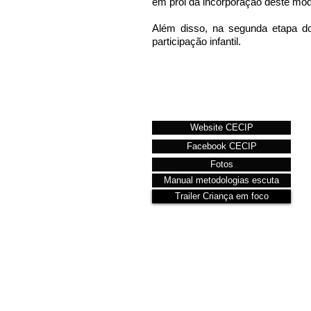
em prol da incorporação deste mode
Além disso, na segunda etapa d
participação infantil.
Website CECIP
Facebook CECIP
Fotos
Manual metodologias escuta
Trailer Criança em foco