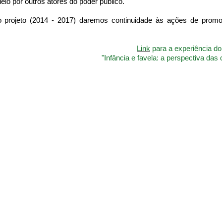
lo por outros atores do poder público.
o projeto (2014 - 2017) daremos continuidade às ações de prom
Link
para a experiência d
"Infância e favela: a perspectiva das